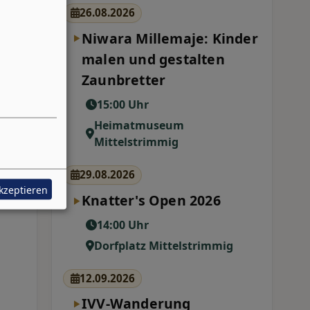
26.08.2026
Niwara Millemaje: Kinder
malen und gestalten
Zaunbretter
15:00 Uhr
Heimatmuseum
Mittelstrimmig
29.08.2026
akzeptieren
Knatter's Open 2026
14:00 Uhr
Dorfplatz Mittelstrimmig
12.09.2026
IVV-Wanderung