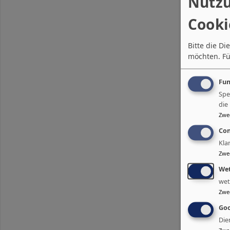
Nutzu
Cooki
Bitte die D
möchten.
Fü
Fun
Spe
die
Zwe
Con
Kla
Zwe
Wet
wet
Zwe
Goo
Die
Zwe