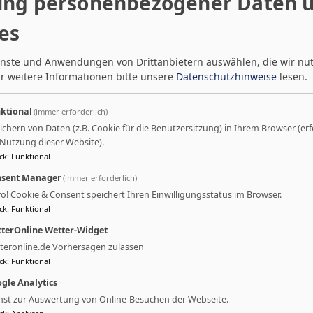
ng personenbezogener Daten 
es
ienste und Anwendungen von Drittanbietern auswählen, die wir nu
r weitere Informationen bitte unsere
Datenschutzhinweise
lesen.
ktional
(immer erforderlich)
ichern von Daten (z.B. Cookie für die Benutzersitzung) in Ihrem Browser (erf
 Nutzung dieser Website).
ck
:
Funktional
sent Manager
(immer erforderlich)
ro! Cookie & Consent speichert Ihren Einwilligungsstatus im Browser.
ck
:
Funktional
terOnline Wetter-Widget
teronline.de Vorhersagen zulassen
ck
:
Funktional
gle Analytics
nst zur Auswertung von Online-Besuchen der Webseite.
ck
:
Analysen