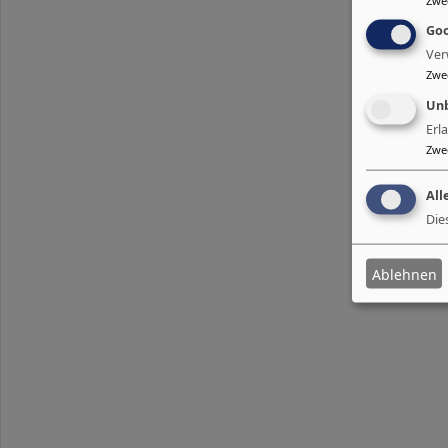
Goo
Ver
Zwe
Unb
Erl
Zwe
All
Die
Ablehnen