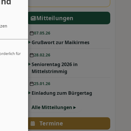
und
Mitteilungen
tzen
07.05.26
Grußwort zur Maikirmes
orderlich für
28.02.26
Seniorentag 2026 in
Mittelstrimmig
25.01.26
Einladung zum Bürgertag
Alle Mitteilungen
Termine