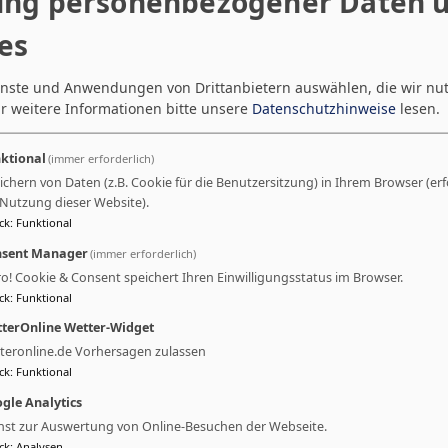
ng personenbezogener Daten 
es
ienste und Anwendungen von Drittanbietern auswählen, die wir nu
r weitere Informationen bitte unsere
Datenschutzhinweise
lesen.
ktional
(immer erforderlich)
ichern von Daten (z.B. Cookie für die Benutzersitzung) in Ihrem Browser (erf
 Nutzung dieser Website).
ck
:
Funktional
sent Manager
(immer erforderlich)
ro! Cookie & Consent speichert Ihren Einwilligungsstatus im Browser.
ck
:
Funktional
terOnline Wetter-Widget
teronline.de Vorhersagen zulassen
ck
:
Funktional
gle Analytics
nst zur Auswertung von Online-Besuchen der Webseite.
ck
:
Analysen