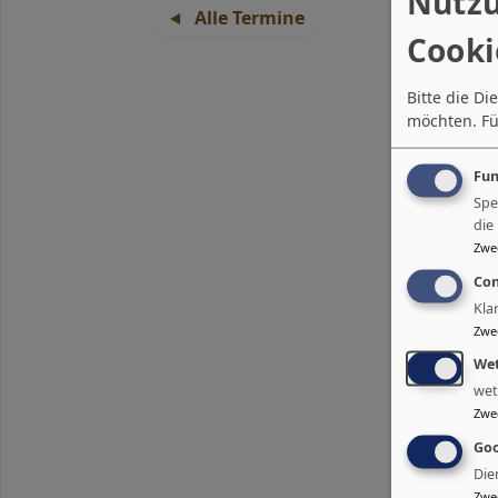
Nutzu
Alle Termine
Cooki
Bitte die D
möchten.
Fü
Fun
Spe
die
Zwe
Con
Kla
Zwe
Wet
wet
Zwe
Goo
Die
Zwe