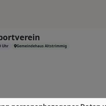
portverein
0 Uhr
Gemeindehaus Altstrimmig