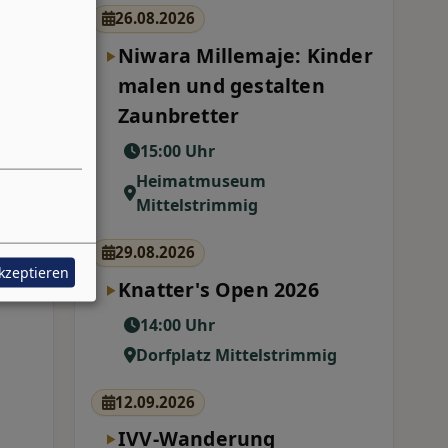
26.08.2026
Niwara Millemaje: Kinder
malen und gestalten
Zaunbretter
15:00 Uhr
Heimatmuseum
Mittelstrimmig
29.08.2026
akzeptieren
Knatter's Open 2026
14:00 Uhr
Dorfplatz Mittelstrimmig
12.09.2026
IVV-Wanderung