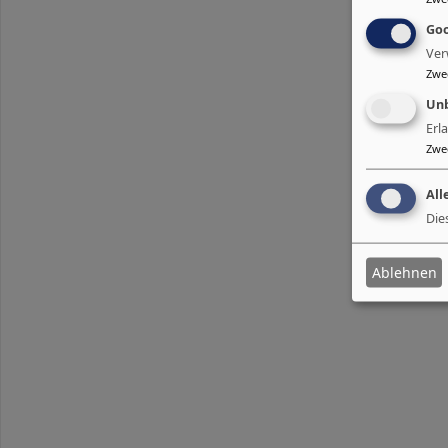
Goo
Ver
Zwe
Unb
Erl
Zwe
All
Die
Ablehnen