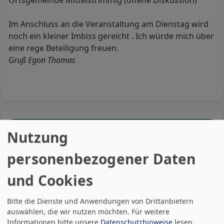
Ortsgemeinde Mittelstrimmig (offene Diskussion)
Im Anschluss an die Veranstaltung am Dienstag wird
noch ein kleiner Imbiss gereicht . Ich würde mich über
eine rege Beteiligung freuen.
Gruß Egon Thomas
aktuelles Wetter
Nutzung
personenbezogener Daten
und Cookies
Bitte die Dienste und Anwendungen von Drittanbietern
auswählen, die wir nutzen möchten.
Für weitere
Informationen bitte unsere
Datenschutzhinweise
lesen.