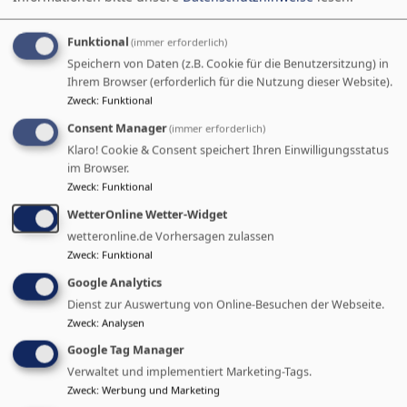
Funktional
(immer erforderlich)
Speichern von Daten (z.B. Cookie für die Benutzersitzung) in
Ihrem Browser (erforderlich für die Nutzung dieser Website).
Zweck
:
Funktional
Consent Manager
(immer erforderlich)
Mitteilungen
Klaro! Cookie & Consent speichert Ihren Einwilligungsstatus
im Browser.
Zweck
:
Funktional
07.05.26
WetterOnline Wetter-Widget
Grußwort zur Maikirmes
wetteronline.de Vorhersagen zulassen
Zweck
:
Funktional
28.02.26
Google Analytics
Seniorentag 2026 in Mittelstrimmig
Dienst zur Auswertung von Online-Besuchen der Webseite.
Zweck
:
Analysen
25.01.26
Google Tag Manager
Einladung zum Bürgertag
Verwaltet und implementiert Marketing-Tags.
Zweck
:
Werbung und Marketing
Alle Mitteilungen