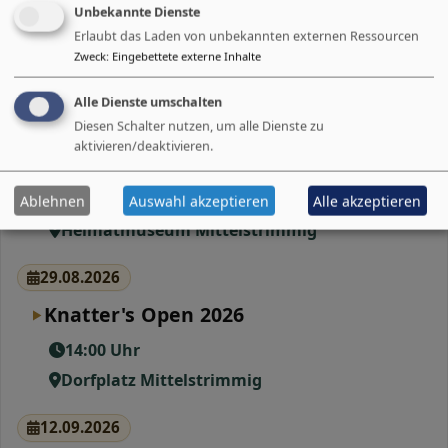
Unbekannte Dienste
Erlaubt das Laden von unbekannten externen Ressourcen
Termine
Zweck
:
Eingebettete externe Inhalte
26.08.2026
Alle Dienste umschalten
Diesen Schalter nutzen, um alle Dienste zu
Niwara Millemaje: Kinder malen und
aktivieren/deaktivieren.
gestalten Zaunbretter
15:00 Uhr
Ablehnen
Auswahl akzeptieren
Alle akzeptieren
Heimatmuseum Mittelstrimmig
29.08.2026
Knatter's Open 2026
14:00 Uhr
Dorfplatz Mittelstrimmig
12.09.2026