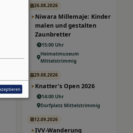
26.08.2026
Niwara Millemaje: Kinder
malen und gestalten
Zaunbretter
15:00 Uhr
Heimatmuseum
Mittelstrimmig
29.08.2026
Knatter's Open 2026
akzeptieren
14:00 Uhr
Dorfplatz Mittelstrimmig
12.09.2026
IVV-Wanderung