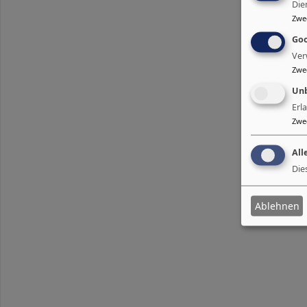
Die
Zwe
Goo
Ver
Zwe
Unb
Erl
Zwe
All
Die
Ablehnen