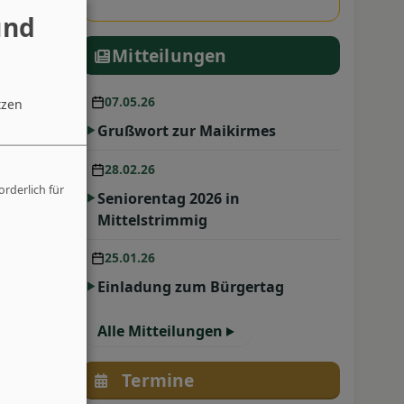
und
Mitteilungen
07.05.26
tzen
Grußwort zur Maikirmes
28.02.26
orderlich für
Seniorentag 2026 in
Mittelstrimmig
25.01.26
Einladung zum Bürgertag
Alle Mitteilungen
Termine