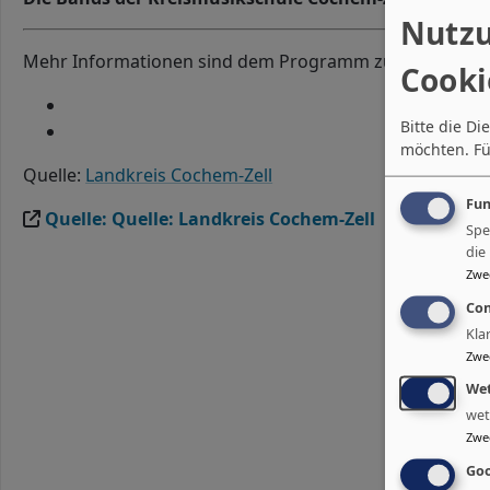
Nutzu
Mehr Informationen sind dem Programm zu entnehmen
Cooki
Bitte die D
möchten.
Fü
Quelle:
Landkreis Cochem-Zell
Fun
Quelle: Quelle: Landkreis Cochem-Zell
Spe
die
Zwe
Con
Kla
Zwe
Wet
wet
Zwe
Goo